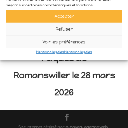
consentir ou de retirer son consentement peut avoir un effet
négatif sur certaines caractéristiques et fonctions.
Accepter
Les Créations de
Refuser
Monica au Marché de
Voir les préférences
Mentions légales
Mentions légales
Pâques de
Romanswiller le 28 mars
2026
Site Internet réalisé par
e-novea, agence web
|