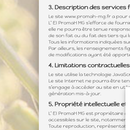
3. Description des services 
Le site www.promah-mg.fr a pour ob
L’ EI PromaH MG s’efforce de fourn
elle ne pourra être tenue responsa
de son fait ou du fait des tiers qui
Tous les informations indiquées sur
Par ailleurs, les renseignements f
de modifications ayant été apporté
4. Limitations contractuell
Le site utilise la technologie JavaSc
Le site Internet ne pourra être tenu
s’engage à accéder au site en util
génération mis-à-jour.
5. Propriété intellectuelle e
L’ EI PromaH MG est propriétaire de
accessibles sur le site, notamment l
Toute reproduction, représentation