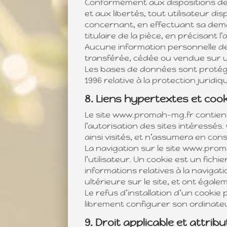
Conformément aux dispositions des ar
et aux libertés, tout utilisateur di
concernant, en effectuant sa dema
titulaire de la pièce, en précisant 
Aucune information personnelle de l
transférée, cédée ou vendue sur u
Les bases de données sont protégées
1996 relative à la protection jurid
8. Liens hypertextes et coo
Le site www.promah-mg.fr contient
l’autorisation des sites intéressés.
ainsi visités, et n’assumera en co
La navigation sur le site www.proma
l’utilisateur. Un cookie est un fichie
informations relatives à la navigati
ultérieure sur le site, et ont éga
Le refus d’installation d’un cookie 
librement configurer son ordinateur
9. Droit applicable et attribu