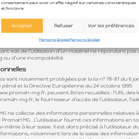
 est interdite, sauf autorisation écrite préalable de l’ EI
consentement peut avoir un effet négatif sur certaines caractéristiques
et fonctions.
u site ou de l’un quelconque des éléments qu’il contie
poursuivie conformément aux dispositions des articles 
Accepter
Refuser
Voir les préférences
ité
Mentions légales
Mentions légales
ue responsable des dommages directs et indirects causés
ltant soit de l’utilisation d’un matériel ne répondant pas
ug ou d’une incompatibilité.
sonnelles
 sont notamment protégées par la loi n° 78-87 du 6 janvie
de pénal et la Directive Européenne du 24 octobre 1995.
e www.promah-mg.fr, peuvent êtres recueillies : l’URL des 
romah-mg.fr, le fournisseur d’accès de l’utilisateur, l’a
MG ne collecte des informations personnelles relatives à 
I PromaH MG . L’utilisateur fournit ces informations en
-même à leur saisie. Il est alors précisé à l’utilisateu
informations, notamment lors de la saisie des informatio