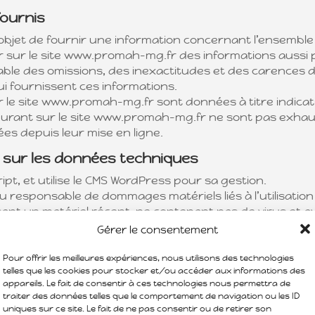
fournis
jet de fournir une information concernant l’ensemble d
ir sur le site www.promah-mg.fr des informations aussi p
ble des omissions, des inexactitudes et des carences dan
 lui fournissent ces informations.
 le site www.promah-mg.fr sont données à titre indicatif
igurant sur le site www.promah-mg.fr ne sont pas exhaus
es depuis leur mise en ligne.
es sur les données techniques
ript, et utilise le CMS WordPress pour sa gestion.
 responsable de dommages matériels liés à l’utilisation du
isant un matériel récent, ne contenant pas de virus et 
Gérer le consentement
t contrefaçons
Pour offrir les meilleures expériences, nous utilisons des technologies
telles que les cookies pour stocker et/ou accéder aux informations des
s droits de propriété intellectuelle ou détient les droit
appareils. Le fait de consentir à ces technologies nous permettra de
es textes, images, graphismes, logo, icônes, sons, logici
traiter des données telles que le comportement de navigation ou les ID
, modification, publication, adaptation de tout ou parti
uniques sur ce site. Le fait de ne pas consentir ou de retirer son