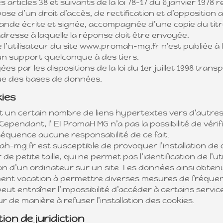
ticles 38 et suivants de la loi 78-17 du 6 janvier 1978 re
spose d’un droit d’accès, de rectification et d’oppositio
nde écrite et signée, accompagnée d’une copie du titre
l’adresse à laquelle la réponse doit être envoyée.
’utilisateur du site www.promah-mg.fr n’est publiée à l’
n support quelconque à des tiers.
 par les dispositions de la loi du 1er juillet 1998 trans
ique des bases de données.
kies
 un certain nombre de liens hypertextes vers d’autres 
 Cependant, l’ EI PromaH MG n’a pas la possibilité de vérif
nséquence aucune responsabilité de ce fait.
h-mg.fr est susceptible de provoquer l’installation de c
r de petite taille, qui ne permet pas l’identification de l’
on d’un ordinateur sur un site. Les données ainsi obtenue
lement vocation à permettre diverses mesures de fréquen
peut entraîner l’impossibilité d’accéder à certains service
 de manière à refuser l’installation des cookies.
tion de juridiction