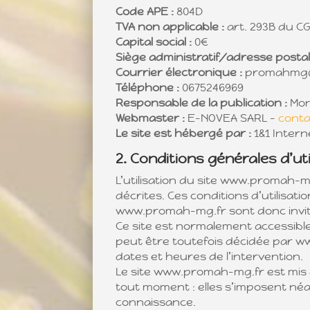
Code APE :
804D
TVA non applicable :
art. 293B du CG
Capital social :
0€
Siège administratif/adresse postal
Courrier électronique :
promahmg@
Téléphone :
0675246969
Responsable de la publication :
Mon
Webmaster :
E-NOVEA SARL –
conta
Le site est hébergé par :
1&1 Intern
2. Conditions générales d’ut
L’utilisation du site www.promah-mg
décrites. Ces conditions d’utilisat
www.promah-mg.fr sont donc invité
Ce site est normalement accessibl
peut être toutefois décidée par w
dates et heures de l’intervention.
Le site www.promah-mg.fr est mis à
tout moment : elles s’imposent néan
connaissance.