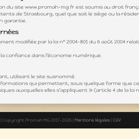
ation du site www.promah-mg.fr est soumis au droit français
ents de Strasbourg, quel que soit le siège ou la résiden
n garantie.
cernées
mment modifiée par la loi n° 2004-801 du 6 août 2004 relati
r la confiance dans l’économie numérique.
ant, utilisant le site susnommé.
informations qui permettent, sous quelque forme que ce
ues auxquelles elles s’appliquent » (article 4 de la loi n°
| Copyright Promah MG 2017-2026 |
Mentions légales
|
CGV